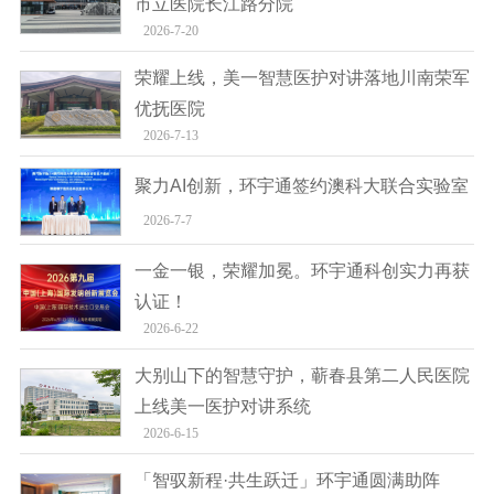
市立医院长江路分院
2026-7-20
荣耀上线，美一智慧医护对讲落地川南荣军
优抚医院
2026-7-13
聚力AI创新，环宇通签约澳科大联合实验室
2026-7-7
一金一银，荣耀加冕。环宇通科创实力再获
认证！
2026-6-22
大别山下的智慧守护，蕲春县第二人民医院
上线美一医护对讲系统
2026-6-15
「智驭新程·共生跃迁」环宇通圆满助阵