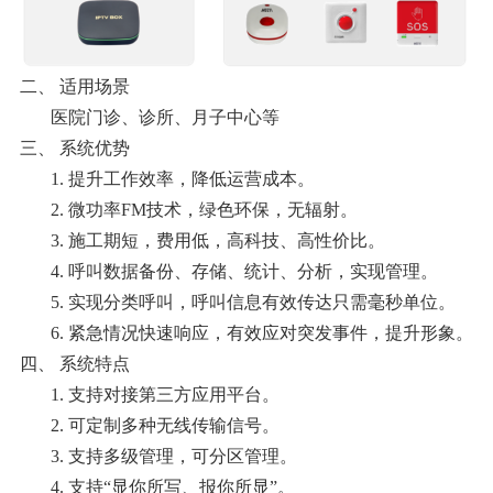
二、
适用场景
医院门诊、诊所、月子中心等
三、
系统优势
1.
提升工作效率，降低运营成本
。
2.
微功率
FM技术，绿色环保，无辐射
。
3.
施工期短，费用低，高科技、高性价比
。
4.
呼叫数据备份、存储、统计、分析，实现管理。
5.
实现分类呼叫，呼叫信息有效传达只需毫秒单位
。
6.
紧急情况快速响应，有效应对突发事件，提升形象
。
四、
系统特点
1.
支持
对接
第三方
应用
平台
。
2.
可定制多种无线传输信号
。
3.
支持多级管理，可分区管理
。
4.
支持
“显你所写、报你所显”
。