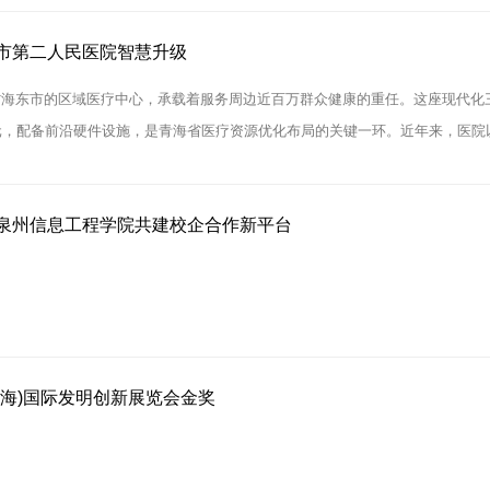
市第二人民医院智慧升级
海东市的区域医疗中心，承载着服务周边近百万群众健康的重任。这座现代化三
元，配备前沿硬件设施，是青海省医疗资源优化布局的关键一环。近年来，医院以
排队、医护对讲三个子系统，目前已经安装调试完毕，即将投入使用。
泉州信息工程学院共建校企合作新平台​
上海)国际发明创新展览会金奖