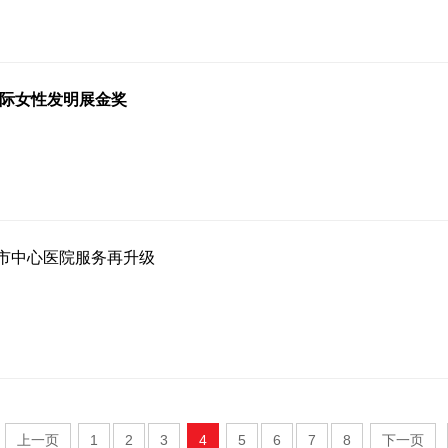
国际女性发明展金奖
市中心医院服务再升级
上一页
1
2
3
4
5
6
7
8
下一页