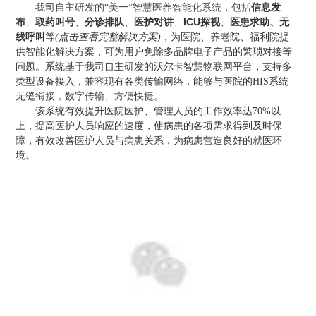
信息发
我司自主研发的“美一”智慧医养智能化系统，包括
布
取药叫号
、
分诊排队
医护对讲
ICU探视
医患求助
无
、
、
、
、
、
线呼叫
等
(点击
查看完整解决方案)
，
为医院、养老院、福利院提
供智能化解决方案，可为用户免除多品牌电子产品的繁琐对接等
问题。系统基于我司自主研发的沃尔卡智慧物联网平台，支持多
类型设备接入，
兼容现有
各类传输网络，能够与医院的HIS系统
无缝衔接，数字传输
、方便
快捷。
该系统有效提升医院医护、管理人员的工作效率达70%以
上，提高医护人员响应的速度，使病患的各项需求得到及时保
障，有效改善医护人员与病患关系，为病患营造良好的就医环
境。