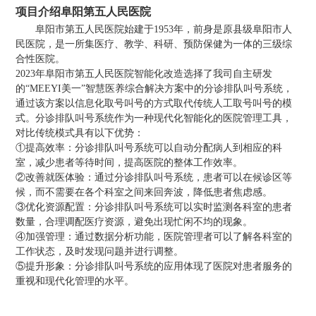
项目介绍
阜阳第五人民医院
阜阳市第五人民医院始建于1953年，前身是原县级阜阳市人
民医院，是一所集医疗、教学、科研、预防保健为一体的三级综
合性医院。
2023年
阜阳市第五人民医院
智能化改造选择了我司自主研发
的“
MEEYI
美一”智慧医养综合解决方案中的分诊排队叫号
系统，
通过该方案以信息化取号叫号的方式取代传统人工取号叫号的模
式。
分诊排队叫号系统作为一种现代化智能化的医院管理工具，
对比传统模式具有以下优势：
①提高效率：
分诊排队叫号系统可以自动分配病人到相应的科
室，减少患者等待时间，提高医院的整体工作效率。
②改善就医体验：通过分诊排队叫号系统，患者可以在候诊区等
候，而不需要在各个科室之间来回奔波，降低患者焦虑感。
③
优化资源配置：分诊排队叫号系统可以实时监测各科室的患者
数量，合理调配医疗资源，避免出现忙闲不均的现象。
④加强管理：通过数据分析功能，医院管理者可以了解各科室的
工作状态，及时发现问题并进行调整。
⑤提升形象：分诊排队叫号系统的应用体现了医院对患者服务的
重视和现代化管理的水平。