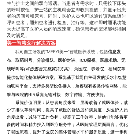
生与护士之间的双向通话。当患者有需求时，只需按下床头
的呼叫按钮，护士站的主机就会立即收到提醒，并显示出患
者的房间号和床号。同时，医护人员也可以通过该系统随时
呼叫患者，通知患者进行检查、治疗等。这种即时通讯功能
大大提高了医护人员的响应速度，确保患者的需求能够得到
及时满足。
美一智慧医疗解决方案
我司自主研发的“MEEYI美一”智慧医养系统，包括
信息发
、
、
、
、
、
布
取药叫号
、
分诊排队
医护对讲
ICU探视
医患求助
无
等
(点击
查看完整解决方案)
，
线呼叫
为医院、养老院、福利院等
提供智能化整体解决方案。系统基于我司自主研发的沃尔卡智慧
物联网平台，支持多类型设备接入，
兼容现有
各类传输网络，能
够与医院的HIS系统无缝对接，数字传输
、方便
快捷。
系统价值明显：从患者角度来看，显著改善了就医体验，减
少了排队等待时间，提高了就医的舒适度和满意度；从医护人员
角度出发，减轻了工作负担，提高了工作效率，使他们能够将更
多的时间和精力投入到医疗服务中；从医院管理层面而言，优化
了就医流程，提升了医院的整体管理水平和服务质量，进一步树